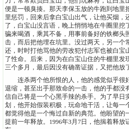
力，常常欺负白宝山，他们玩麻将，让白宝
便是一顿臭揍。那天李保玉放的牛跑到地里
里惩罚，回来后拿白宝山出气，让他买烟，
了，白宝山没言语，晚上悄悄地在牛圈里挖
骗来喝酒，乘其不备，用事前备好的铁榔头
击，而后把他埋在坑里。没过两天，另一个
还，时时打他骂他的劳改犯付志军也被白宝
了性命。后来，因为在白宝山住的牛棚里发
三个多月，最后因没有确凿证据，又把他放
连杀两个他所恨的人，他的感觉似乎很好
退缩，甚至出手那致命的一击，他的手都没
信自己将是一个心黑手辣的杀手。为了早日
划，他开始假装积极，玩命地干活，让每一
都觉得他是一个悔过自新的典范。他盼望的
提前一年释放。1996年3月7日，他揣着释