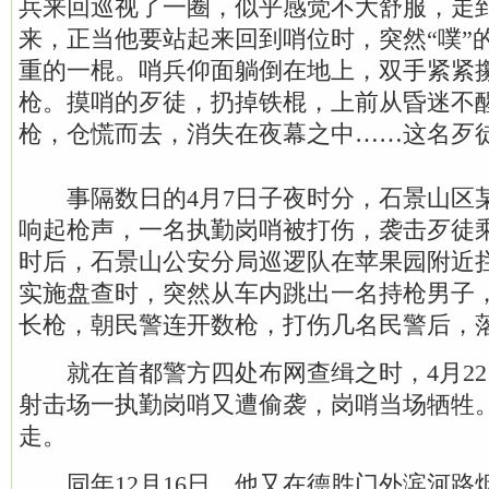
兵来回巡视了一圈，似乎感觉不大舒服，走
来，正当他要站起来回到哨位时，突然“噗”
重的一棍。哨兵仰面躺倒在地上，双手紧紧
枪。摸哨的歹徒，扔掉铁棍，上前从昏迷不
枪，仓慌而去，消失在夜幕之中……这名歹
事隔数日的4月7日子夜时分，石景山区
响起枪声，一名执勤岗哨被打伤，袭击歹徒
时后，石景山公安分局巡逻队在苹果园附近
实施盘查时，突然从车内跳出一名持枪男子
长枪，朝民警连开数枪，打伤几名民警后，
就在首都警方四处布网查缉之时，4月22
射击场一执勤岗哨又遭偷袭，岗哨当场牺牲
走。
同年12月16日，他又在德胜门外滨河路