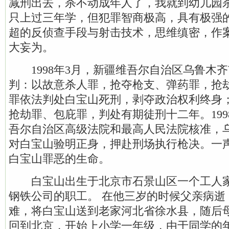
减刑出去，杀不动成年人了，我就到幼儿园
只上过三年学，但犯罪智商极高，具有极强
超的反侦查手段与射击技术，思维缜密，作
大妄为。
1998年3月，新疆维吾尔自治区乌鲁木
判：以故意杀人罪，抢夺枪支、弹药罪，抢
罪依法判处白宝山死刑，剥夺政治权利终身
抢劫罪、包庇罪，判处有期徒刑十二年。199
吾尔自治区高级法院和最高人民法院核准，
对白宝山验明正身，押赴刑场执行枪决。一
白宝山罪恶的生命。
白宝山出生于北京市石景山区一个工人家
钢铁公司的职工。 在他三岁的时候父亲病逝
难，将白宝山送到老家河北省徐水县，随后母
回到北京，开始上小学一年级，由于同学的