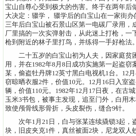
宝山自尊心受到极大的伤害。终于在两年后
大决定：辍学， 辍学后的白宝山在一家街办
三年后白宝山被石景山区第一电碳厂录用，
厂里搞的一次实弹射击，从此迷上打枪，一
枪到附近的林子里打鸟，并练得一手好枪法
二十五岁的白宝山初为人夫，因家庭贫困
用，并在1982年8月8日成功实施第一起盗窃
某，偷盗牡丹牌12英寸黑白电视机1台。12
窃晾晒衣服2件，价值10元。12月16日入室
辆，价值110元。1982年12月17日夜，在
玉米3书包，被事主发现，追至门外，白用
致使颅骨线形骨折，头皮裂伤，缝合9针。
次年1月21日，白与张某连续撬锁3起，
块，旧皮夹克1件，真丝被面2块，尼龙双人