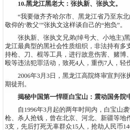
10.黑龙江黑老大：张执新、张执文。
“我要做齐齐哈尔市、黑龙江省乃至东北的
敬仰的‘教父’”张执文这样谈自己的“抱负”。
张执新、张执文兄弟(绰号大、小地主)黑
龙江最典型的黑社会性质组织，非法持有多
持枪、刀、棍等工具，进行故意伤害、赌博
殴等违法犯罪活动，致死4人，重伤7人，轻伤
2006年3月3日，黑龙江高院终审宣判张
期徒刑。
揭秘中国第一悍匪白宝山：震动国务院
自1996年3月起的两年时间内，白宝山
枪、杀人抢钱，曾在北京、河北、新疆等地
3支，先后打死无辜群众15人，抢劫人民币1