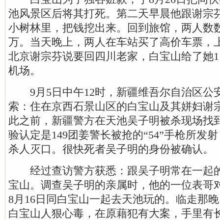
池风景区后将其打死。第二天早晨他跟谢宗
小树林里，把钱挖出来。回到旅馆，两人数数
万。当天晚上，两人在车站买了高价车票，
北京谢宗芬说要回四川老家，白宝山给了她1
机场。
9月5日中午12时，新疆维吾尔自治区公
索：住在京西石景山区的白宝山及其姘妇谢
此之前，新疆警方在天池吴子明被杀现场找
验认定是149团姜警长被抢的“54”手枪所发
杀人灭口。很快死者吴子明的身份被确认。
经过查访警方获悉：跟吴子明常在一起的
宝山。调查吴子明的亲属时，他的一位表哥
8月16日同白宝山一起去天池玩的。临走那
白宝山人狠心毒，在原藉犯有大案，手里有