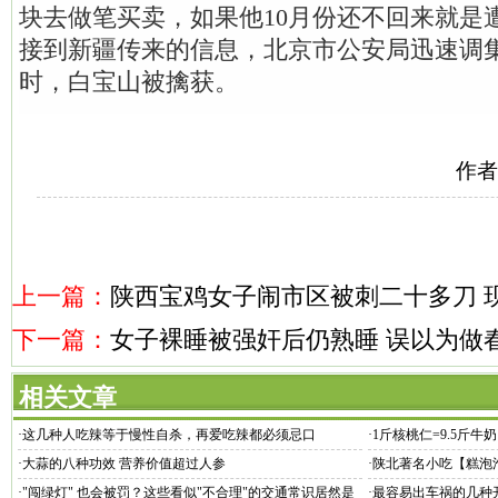
块去做笔买卖，如果他10月份还不回来就是
接到新疆传来的信息，北京市公安局迅速调
时，白宝山被擒获。
作者
上一篇：
陕西宝鸡女子闹市区被刺二十多刀 
下一篇：
女子裸睡被强奸后仍熟睡 误以为做
相关文章
·
这几种人吃辣等于慢性自杀，再爱吃辣都必须忌口
·
1斤核桃仁=9.5斤
·
大蒜的八种功效 营养价值超过人参
·
陕北著名小吃【糕泡
·
"闯绿灯" 也会被罚？这些看似"不合理"的交通常识居然是
·
最容易出车祸的几种