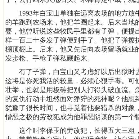
1993年白宝山单独在远离农场的地方放
的羊跑到农场来，他把羊圈起来。后来当地
要，他曾听说这些牧民手里都有子弹，便提
样一百二十多发子弹便到手了。他把子弹擦
棚顶棚上。后来，他又先后向农场留场就业
发步枪、手枪子弹私藏起来。
有了子弹，白宝山又考虑好以后出狱时去
这将是你死我活的较量，必须心狠手毒。可
壮举，也就是用板砖把别人打得头破血流。
的复仇行动中坦然面对狰狞的死神呢？他想
犹豫了很长时间，也寻觅着他要猎杀的对象
憎恶之极的劳改犯成为他罪恶阴谋的第一个
这个叫李保玉的劳改犯，长得五大三粗，