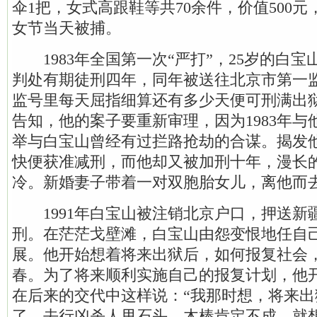
伞1把，女式高跟鞋等共70余件，价值500
女节当天被捕。
1983年全国第一次“严打”，25岁的白宝
判处有期徒刑四年，同年被送往北京市第一
监号里每天屈指细算还有多少天便可刑满出
告知，他的案子要重新审理，因为1983年
举与白宝山曾经有过拦路抢劫的合谋。揭发
快便获准减刑，而他却又被加刑十年，漫长
冷。新婚妻子带着一对双胞胎女儿，离他而
1991年白宝山被注销北京户口，押送新
刑。在茫茫戈壁滩，白宝山由怨变恨地任自
展。他开始想着将来出狱后，如何报复社会
春。为了将来顺利实施自己的报复计划，他
在后来的交代中这样说：“我那时想，将来
了，去行凶杀人甩石头、木棒肯定不成，就