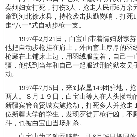
卖烟妇女打死，打伤3人，抢走人民币6万余
窜到河北徐水县，持枪袭击执勤岗哨，打死1
走“八一”式自动步枪一支。
1997年2月21日，白宝山带着情妇谢宗
他把自动步枪挂在肩上，外面套上厚厚的羽
枪藏在上铺床上边，用羽绒服盖着，自己一
疆，他找到当年和自己一起服过刑的狱友吴
劫。
1997年7月5日，来到农垦149团驻地，
两人。８月１９日，白宝山等人在人头攒动
新疆宾管商贸城实施抢劫，打死多人并抢走
位新疆大学的学生，发现歹徒开枪行凶，不
斗，也被白宝山当场射杀。
白宝山为了独吞赃款，于8月26日把同伙