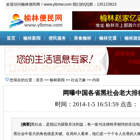
欢迎访问榆林便民网！www.ylbmw.com 我们的QQ群：135123823
首页
|
榆林新闻
|
便民服务
|
美食榆林
|
榆林交通
|
榆林旅
您现在的位置：
首页
>>
榆林新闻
>>
社会万象
>> 内容
网曝中国各省黑社会老大排
时间：2014-1-5 16:51:59 点击：
[摘要]
黑社会，是指以为获取非法利益，有一套与法律秩序相悖的非法地
黑社会中老大的角色很是关键。在局外人看来，他们是一个个令人生畏的人物