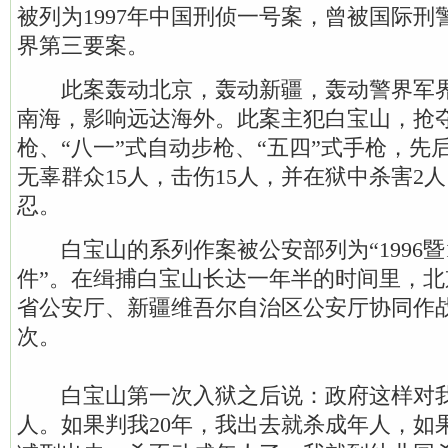
被列为1997年中国刑侦一号案，曾被国际刑警
界第三要案。
此案轰动北京，轰动新疆，轰动警界军界
南海，影响远达海外。此案主犯白宝山，抢夺
枪、“八一”式自动步枪、“五四”式手枪，先
无辜群众15人，击伤15人，并在狱中杀害2
忍。
白宝山的系列作案被公安部列为“1996暨1
件”。在缉捕白宝山长达一年半的时间里，
省公安厅、新疆维吾尔自治区公安厅协同作
次。
白宝山第一次入狱之后说：政府这样对我
人。如果判我20年，我出去就杀成年人，如