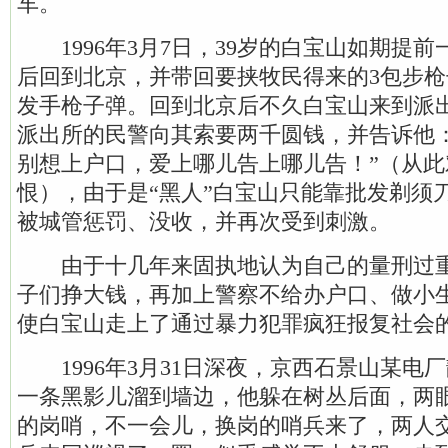
车。
1996年3月7日，39岁的白宝山如期提
后回到北京，并带回要挟牧民得来的3包步枪子
发手枪子弹。回到北京后不久白宝山来到派
派出所的民警向其索要两千圆钱，并告诉他
别想上户口，爱上哪儿告上哪儿告！”（从
恨），由于是“黑人”白宝山只能靠批发剃须
被城管惩罚、没收，并再次受到刺激。
由于十几年来固执地认为自己的量刑过重
子们挣大钱，再加上警察不给办户口、做小
使白宝山走上了通过暴力犯罪疯狂报复社会
1996年3月31日深夜，京西石景山某电
一条黑影儿溜到墙边，他躲在树丛后面，两
的岗哨，不一会儿，换岗的哨兵来了，两人