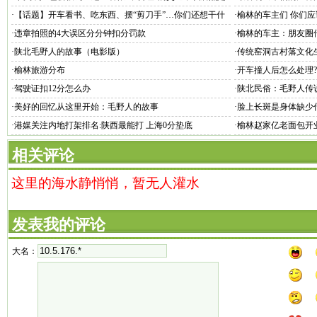
真的!
·
【话题】开车看书、吃东西、摆“剪刀手”…你们还想干什
·
榆林的车主们 你们应
么？
·
违章拍照的4大误区分分钟扣分罚款
·
榆林的车主：朋友圈
·
陕北毛野人的故事（电影版）
·
传统窑洞古村落文化
·
榆林旅游分布
·
开车撞人后怎么处理
·
驾驶证扣12分怎么办
·
陕北民俗：毛野人传
·
美好的回忆从这里开始：毛野人的故事
·
脸上长斑是身体缺少
·
港媒关注内地打架排名:陕西最能打 上海0分垫底
·
榆林赵家亿老面包开
相关评论
这里的海水静悄悄，暂无人灌水
发表我的评论
大名：