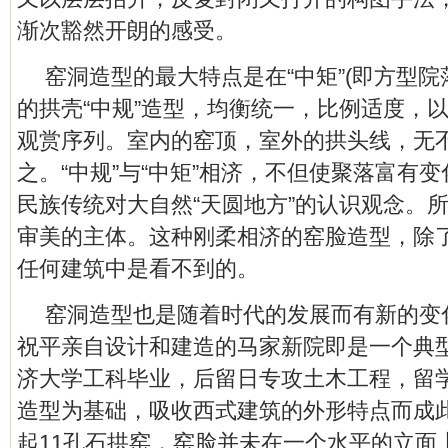
渐次豁然开朗的感受。
窑洞造型的最大特点是在“中矩”(即方型院
的拱壳“中规”造型，均衡统一，比例适度，
观赏序列。室内的窑顶，室外的拱头线，无不
之。“中规”与“中矩”相济，不但使聚落富有
民族传统对大自然“天圆地方”的认识观念。
审美的主体。这种刚柔相济的窑脸造型，除
任何建筑中是看不到的。
窑洞造型也是随着时代的发展而有新的变
祝平亲自设计和建造的马家新院即是一个典
济大学工科毕业，后留日专攻土木工程，留
造型为基础，吸收西式建筑的外形特点而成
起11孔石拱窑，窑脸并未在一个水平的立面