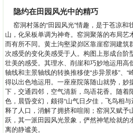
隐约在田园风光中的精巧
窑洞村落的“田园风光”情趣，是于苍凉和
山，化呆板单调为神奇。窑洞聚落的布局艺
而有所不同。黄土沟壑梁峁区靠崖窑洞建筑
次感受的变化美感受于人。构图上形成台阶
壮美的感受。其理水、削崖和巧妙地运用高
轴线和主景轴线的转换推移使“步异景移”、“
得以出色地运用。一座座院落随山就势，妙
下，交通四邻，空气清新，鸟语花香。随着
色，晨昏变幻，颇得“山气日夕佳，飞鸟相与
释了人口，消解了拥挤和喧闹；窑洞又赋予
跃，其一派田园风光景象，俨然神笔绘就的
离的静谧美。