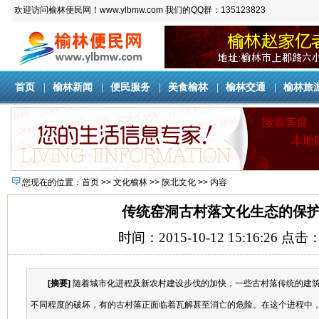
欢迎访问榆林便民网！www.ylbmw.com 我们的QQ群：135123823
首页
|
榆林新闻
|
便民服务
|
美食榆林
|
榆林交通
|
榆林旅
您现在的位置：
首页
>>
文化榆林
>>
陕北文化
>> 内容
传统窑洞古村落文化生态的保
时间：2015-10-12 15:16:26 点击
[摘要]
随着城市化进程及新农村建设步伐的加快，一些古村落传统的建
不同程度的破坏，有的古村落正面临着瓦解甚至消亡的危险。在这个进程中