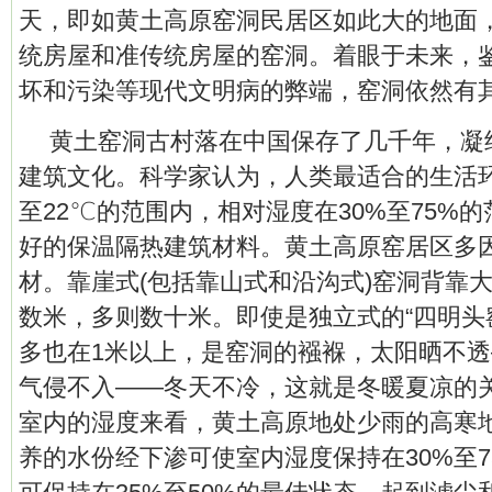
天，即如黄土高原窑洞民居区如此大的地面
统房屋和准传统房屋的窑洞。着眼于未来，
坏和污染等现代文明病的弊端，窑洞依然有
黄土窑洞古村落在中国保存了几千年，凝
建筑文化。科学家认为，人类最适合的生活环
至22℃的范围内，相对湿度在30%至75%
好的保温隔热建筑材料。黄土高原窑居区多
材。靠崖式(包括靠山式和沿沟式)窑洞背靠
数米，多则数十米。即使是独立式的“四明头
多也在1米以上，是窑洞的襁褓，太阳晒不
气侵不入——冬天不冷，这就是冬暖夏凉的
室内的湿度来看，黄土高原地处少雨的高寒
养的水份经下渗可使室内湿度保持在30%至