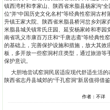
镇西湾村和李家山、陕西省米脂县杨家沟“全
位”并“中国历史文化名村”等经典性窑洞古村
升镇王家大院、陕西省米脂县桥河岔乡刘家
米脂县城关镇常氏庄园、延安杨家岭和枣园
南省巩义市康百万庄和“千唐志斋”等经典性
的基础上，完善保护设施和措施，放大其效
板，多开放一些窑洞村庄类型，通过旅游等
保护意识。
大胆地尝试窑洞民居适应现代舒适生活的
陕西省志丹县城郊的“千孔窑洞”新居值得借
作者：不详 