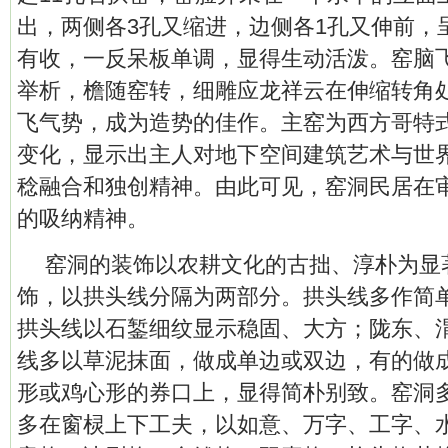
出，两侧各3孔又缩进，边侧各1孔又伸前，呈
有收，一反呆板单调，显得生动活泼。窑脑
举析，檐随窑转，细雕应龙祥云在伸缩转角
飞气势，成为造势的佳作。主窑为西方哥特
变化，显示出主人对地下空间建筑艺术与世
稔融合和独创精神。由此可见，窑洞民居在
的吸纳精神。
窑洞的装饰以农耕文化的古拙、淳朴为显
饰，以拱头线分隔为两部分。拱头线多作简
拱头线以石錾细纹显示稳固、大方；陇东、
线多以草泥抹面，做成单边或双边，有的做
形或鸡心形的券口上，显得简朴别致。窑洞
多在窗棂上下工夫，以如意、万字、工字、