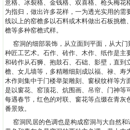
意格、冰裂格、金钱格、双喜格、枪头梅花
为指归，做出许多花样，一为透光实用的需
线以上的窑檐多以石料或木料做出石板挑檐
檐等多种窑檐式样。
窑洞的细部装饰，从立面到平面，从大门
种匠工艺术。石作、砖作、木作、纸作是主
和砖作从石狮、抱鼓石、石础、影壁，直到
檐、女儿墙等，多精雕细刻成以福、禄、寿
木作则集中于门楼举架雕刻、窗棂纹样等方
是以窗花、窑顶花、炕围画、吊帘、门神等
每遇春节，红色的对联、窗花等点缀在青灰
番景致。
窑洞民居的色调也是构成窑洞与大自然和