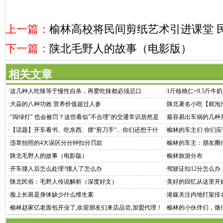
上一篇：
榆林高校将民间剪纸艺术引进课堂 
下一篇：
陕北毛野人的故事（电影版）
相关文章
·
这几种人吃辣等于慢性自杀，再爱吃辣都必须忌口
·
1斤核桃仁=9.5斤
·
大蒜的八种功效 营养价值超过人参
·
陕北著名小吃【糕泡
·
"闯绿灯" 也会被罚？这些看似"不合理"的交通常识居然是
·
最容易出车祸的几种
真的!
·
【话题】开车看书、吃东西、摆“剪刀手”…你们还想干什
·
榆林的车主们 你们应
么？
·
违章拍照的4大误区分分钟扣分罚款
·
榆林的车主：朋友圈
·
陕北毛野人的故事（电影版）
·
榆林旅游分布
·
开车撞人后怎么处理?撞人了怎么办
·
驾驶证扣12分怎么办
·
陕北民俗：毛野人传说解析（深度好文）
·
美好的回忆从这里开
·
脸上长斑是身体缺少什么维生素
·
港媒关注内地打架排名
·
榆林赵家亿老面包开业了,欢迎朋友们来店品尝,加盟代理！
·
榆林的小伙伴们，微
息了