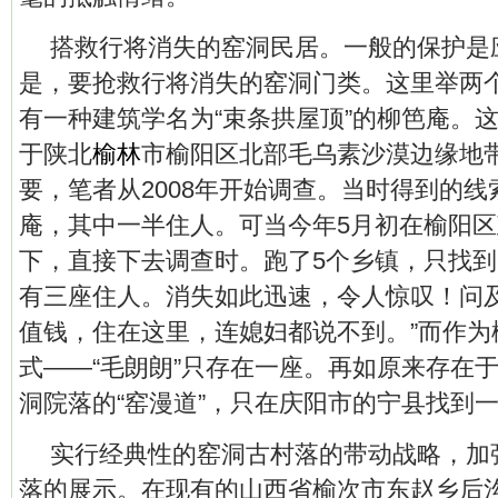
搭救行将消失的窑洞民居。一般的保护是
是，要抢救行将消失的窑洞门类。这里举两
有一种建筑学名为“束条拱屋顶”的柳笆庵。
于陕北
榆林
市榆阳区北部毛乌素沙漠边缘地
要，笔者从2008年开始调查。当时得到的线
庵，其中一半住人。可当今年5月初在榆阳
下，直接下去调查时。跑了5个乡镇，只找
有三座住人。消失如此迅速，令人惊叹！问及
值钱，住在这里，连媳妇都说不到。”而作为
式——“毛朗朗”只存在一座。再如原来存在
洞院落的“窑漫道”，只在庆阳市的宁县找到
实行经典性的窑洞古村落的带动战略，加
落的展示。在现有的山西省榆次市东赵乡后