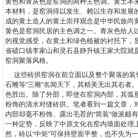
黄色和青灰色是窑洞的两种主色调。黄土本
本材料，是窑洞得以发生、赖以生存和发展
成的黄土造人的黄土崇拜观念是中华民族尚
黄色是窑洞民居的主色调之一。青灰色给人
的视觉感受，在黄土和绿色植被的衬托下，
省碛口镇李家山和灵石县静升镇王家大院就
窑洞聚落风格。
这些砖拱窑洞在前立面以及整个聚落的装
石雕等“三雕”名闻天下，其精美无出其右者
色胜出。除了外部，即使在窑洞内部，其弧
粉饰的清水对缝砖拱。笔者看到一篇文章，对
内部却毫不粉饰、露出毛茬的“简装”做派颇
一种定势，反映了中原文化在窑内墙面处理
然，砖以“中矩”可保持壁面平整，也不失为