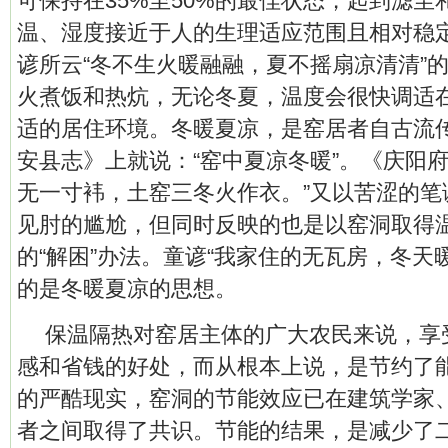
可保持在35%至50%的最佳状态，起到滤尘
温、湿度接近于人的生理适应范围且相对稳
谚所云“冬不生火暖融融，夏不摇扇凉清清”
火煮饭和热炕，无论冬夏，温度会很快调适在
适的居住环境。冬暖夏凉，是窑居者自古流
安县志》上就说：“窑中夏凉冬暖”。《庆阳府
无一寸袆，土窑三冬火作衣。”又以苦涩的笔
见肘的尴尬，但同时反映的也是以窑洞取得
的“解困”办法。童谚“我家住的无瓦房，冬天
的是冬暖夏凉的思想。
保温隔热对窑居主体的广大农民来说，享
感和省钱的好处，而从根本上说，是节约了
的严酷现实，窑洞的节能效应已在建筑学家
者之间取得了共识。节能的结果，是减少了