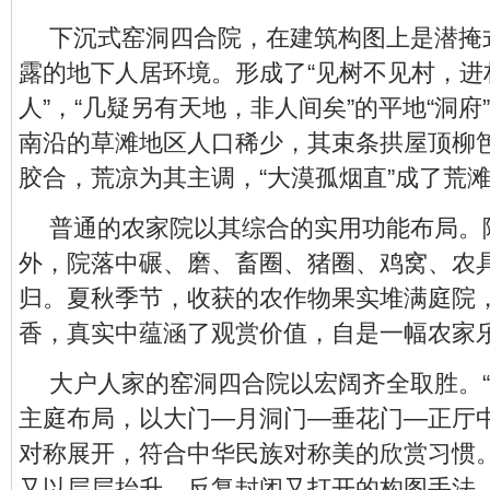
下沉式窑洞四合院，在建筑构图上是潜掩
露的地下人居环境。形成了“见树不见村，进
人”，“几疑另有天地，非人间矣”的平地“洞府
南沿的草滩地区人口稀少，其束条拱屋顶柳
胶合，荒凉为其主调，“大漠孤烟直”成了荒
普通的农家院以其综合的实用功能布局。
外，院落中碾、磨、畜圈、猪圈、鸡窝、农
归。夏秋季节，收获的农作物果实堆满庭院
香，真实中蕴涵了观赏价值，自是一幅农家
大户人家的窑洞四合院以宏阔齐全取胜。“
主庭布局，以大门—月洞门—垂花门—正厅
对称展开，符合中华民族对称美的欣赏习惯
又以层层抬升，反复封闭又打开的构图手法