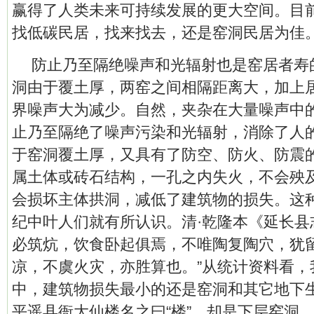
赢得了人类未来可持续发展的更大空间。目
找低碳民居，找来找去，还是窑洞民居为佳
防止乃至隔绝噪声和光辐射也是窑居者寿
洞由于覆土厚，两窑之间相隔距离大，加上
界噪声大为减少。自然，夹杂在大量噪声中
止乃至隔绝了噪声污染和光辐射，消除了人
于窑洞覆土厚，又具有了防空、防火、防震
属土体或砖石结构，一孔之内失火，不会殃
会损坏主体拱洞，减低了建筑物的损失。这
纪中叶人们就有所认识。清·乾隆本《延长县
必筑炕，饮食卧起俱焉，不唯陶复陶穴，犹
凉，不虞火灾，亦胜算也。”从统计资料看，
中，建筑物损失最小的还是窑洞和其它地下
平遥县衙大仙楼名之曰“楼”，却是下层窑洞